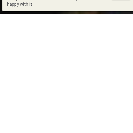
happy with it
Back to Blog
Escrito por:
Daniela López
La Organización de las Naciones Unidas (ONU) estableció
desde 1949, el día 14 de febrero como el Día Mundial de la
Energía. Su principal objetivo es promover las energías limpias,
es decir, de fuentes renovables como son el sol o el aire en el
mundo, debido a que las energías no renovables que son las