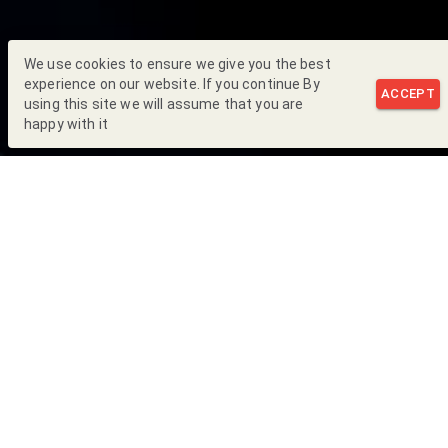
We use cookies to ensure we give you the best
experience on our website. If you continue By
ACCEPT
using this site we will assume that you are
happy with it
Back to Blog
La aparición de nuevas herramientas tecnológicas como la
inteligencia artificial o machine learning, así como de
softwares operativos cada vez más eficientes, ha dado como