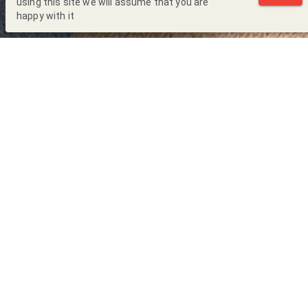
using this site we will assume that you are
happy with it
Back to Blog
En
las últimas décadas l
a globalización de tendencias y el
aumento en el fast fashion
han derivado en un consumo
excesivo de prendas debido a su bajo costo y fácil acceso,
convirtiéndose así en un problema crítico a
nivel ambiental
dados los altos niveles de contaminación de la
industria textil
.
El
Instituto de Recursos Mundiales (WRI)
estima que, en